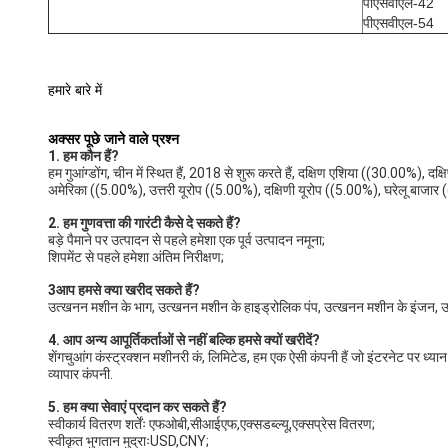
पीएसवीएल-42
पीएसवीएल-54
हमारे बारे में
अक्सर पूछे जाने वाले प्रश्न
1. हम कौन हैं?
हम गुआंग्डोंग, चीन में स्थित हैं, 2018 से शुरू करते हैं, दक्षिण एशिया ((30.00%), 
अमेरिका ((5.00%), उत्तरी यूरोप ((5.00%), दक्षिणी यूरोप ((5.00%), घरेलू बाजार
2. हम गुणवत्ता की गारंटी कैसे दे सकते हैं?
बड़े पैमाने पर उत्पादन से पहले हमेशा एक पूर्व उत्पादन नमूना;
शिपमेंट से पहले हमेशा अंतिम निरीक्षण;
3आप हमसे क्या खरीद सकते हैं?
उत्खनन मशीन के भाग, उत्खनन मशीन के हाइड्रोलिक पंप, उत्खनन मशीन के इंजन, उत
4. आप अन्य आपूर्तिकर्ताओं से नहीं बल्कि हमसे क्यों खरीदें?
शेंगचुआंग कंस्ट्रक्शन मशीनरी कं, लिमिटेड, हम एक ऐसी कंपनी हैं जो इंटरनेट पर ध्य
व्यापार कंपनी.
5. हम क्या सेवाएं प्रदान कर सकते हैं?
स्वीकार्य वितरण शर्तेंः एफओबी,सीआईएफ,एक्सडब्ल्यू,एक्सप्रेस वितरण;
स्वीकृत भुगतान मुद्राःUSD,CNY;