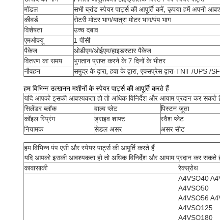
मॉडल
सभी ब्रांड स्पेयर पार्ट्स की आपूर्ति करें, कृपया हमें अपनी आव
कीवर्ड
रोटरी मोटर भाग/यात्रा मोटर भाग/पंप भाग
विशेषता
उच्च दबाव
एमओक्यू
1 पीसी
पैकेज
ओडीएम/ओईएम/हाइडस्टार पैकेज
वितरण का समय
भुगतान प्राप्त करने के 7 दिनों के भीतर
नौवहन
समुद्र के द्वारा, हवा के द्वारा, एक्सप्रेस द्वारा-TNT /
हम विभिन्न उत्खनन मशीनों के स्पेयर पार्ट्स की आपूर्ति करते हैं
यदि आपको इसकी आवश्यकता हो तो अधिक विनिर्देश और आयाम प्रदान कर सकते ह
सिलेंडर ब्लॉक
वाल्व प्लेट
पिस्टन जूता
कॉइल स्प्रिंग
ड्राइव शाफ्ट
स्वैश प्लेट
नियामक
सेडल असर
असर सीट
हम विभिन्न पंप एसी और स्पेयर पार्ट्स की आपूर्ति करते हैं
यदि आपको इसकी आवश्यकता हो तो अधिक विनिर्देश और आयाम प्रदान कर सकते ह
कावासाकी
रेक्स्रोथ
A4VSO40 A4
A4VSO50
A4VSO56 A4
A4VSO125
A4VSO180