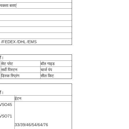
श्यकता बताएं
UPS /SF /FEDEX /DHL /EMS
ैं।
सेट प्लेट
बॉल गाइड
सर्वो पिस्टन
चार्ज पंप
डिस्क स्प्रिंग
सील किट
ैं।
ईटन
VSO45
VSO71
33/39/46/54/64/76