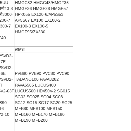
ी75UU
HMGC32 HMGC48/HMGF35
पीसी40-8
HMGF36 HMGF38 HMGF57
सी3000-
HPK055 EX120-6/AP5S53
ी200-7
AP5S67 EX100 EX100-2
ी300-7
EX100-3 EX100-5
HMGF95/ZX330
F40
तोशिबा
PSVD2-
17E
PSVD2-
26E
PVB80 PVB90 PVC80 PVC90
PSVD2-
TADANO100 PAVA8282
5T
PAVA6565 LUCUS400
SV2-63T
LUCUS500 HD450V-2 SG015
SG02 SG025 SG04 SG08
S90
SG12 SG15 SG17 SG20 SG25
16
MFB80 MFB100 MFB150
V2-10
MFB160 MFB170 MFB180
MFB190 MFB200