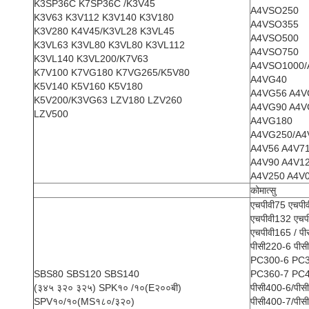
K3SP36C K7SP36C /K3V45
A4VSO250
K3V63 K3V112 K3V140 K3V180
A4VSO355
K3V280 K4V45/K3VL28 K3VL45
A4VSO500
K3VL63 K3VL80 K3VL80 K3VL112
A4VSO750
K3VL140 K3VL200/K7V63
A4VSO1000/
K7V100 K7VG180 K7VG265/K5V80
A4VG40
K5V140 K5V160 K5V180
A4VG56 A4V
K5V200/K3VG63 LZV180 LZV260
A4VG90 A4V
LZV500
A4VG180
A4VG250/A4
A4V56 A4V7
A4V90 A4V1
A4V250 A4V
कोमात्सु
एचपीवी75 एचपी
एचपीवी132 एचप
एचपीवी165 / प
पीसी220-6 पीस
PC300-6 PC
SBS80 SBS120 SBS140
PC360-7 PC
(३४५ ३२० ३२५) SPK१० /१०(E२००बी)
पीसी400-6/पीस
SPV१०/१०(MS१८०/३२०)
पीसी400-7/पीस