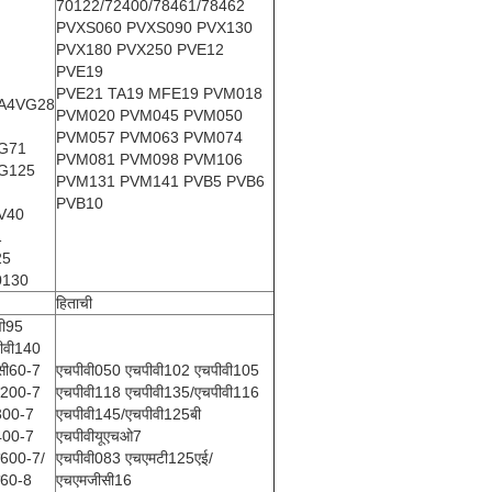
70122/72400/78461/78462
PVXS060 PVXS090 PVX130
PVX180 PVX250 PVE12
PVE19
PVE21 TA19 MFE19 PVM018
A4VG28
PVM020 PVM045 PVM050
PVM057 PVM063 PVM074
G71
PVM081 PVM098 PVM106
G125
PVM131 PVM141 PVB5 PVB6
PVB10
V40
1
25
0130
हिताची
वी95
ीवी140
ीसी60-7
एचपीवी050 एचपीवी102 एचपीवी105
ी200-7
एचपीवी118 एचपीवी135/एचपीवी116
300-7
एचपीवी145/एचपीवी125बी
400-7
एचपीवीयूएचओ7
ी600-7/
एचपीवी083 एचएमटी125एई/
ी60-8
एचएमजीसी16