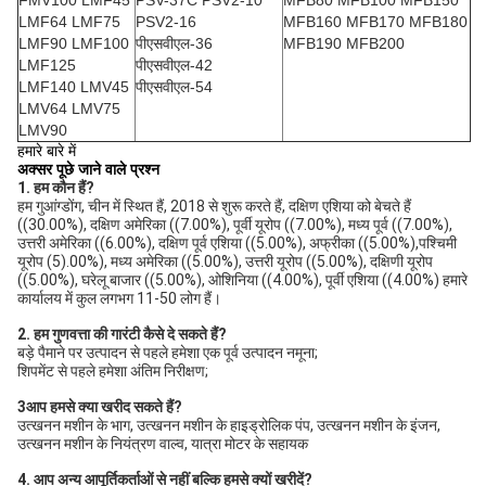
FMV100 LMF45
PSV-37C PSV2-10
MFB80 MFB100 MFB150
LMF64 LMF75
PSV2-16
MFB160 MFB170 MFB180
LMF90 LMF100
पीएसवीएल-36
MFB190 MFB200
LMF125
पीएसवीएल-42
LMF140 LMV45
पीएसवीएल-54
LMV64 LMV75
LMV90
हमारे बारे में
अक्सर पूछे जाने वाले प्रश्न
1. हम कौन हैं?
हम गुआंग्डोंग, चीन में स्थित हैं, 2018 से शुरू करते हैं, दक्षिण एशिया को बेचते हैं 
((30.00%), दक्षिण अमेरिका ((7.00%), पूर्वी यूरोप ((7.00%), मध्य पूर्व ((7.00%), 
उत्तरी अमेरिका ((6.00%), दक्षिण पूर्व एशिया ((5.00%), अफ्रीका ((5.00%),पश्चिमी 
यूरोप (5).00%), मध्य अमेरिका ((5.00%), उत्तरी यूरोप ((5.00%), दक्षिणी यूरोप 
((5.00%), घरेलू बाजार ((5.00%), ओशिनिया ((4.00%), पूर्वी एशिया ((4.00%) हमारे 
कार्यालय में कुल लगभग 11-50 लोग हैं।
2. हम गुणवत्ता की गारंटी कैसे दे सकते हैं?
बड़े पैमाने पर उत्पादन से पहले हमेशा एक पूर्व उत्पादन नमूना;
शिपमेंट से पहले हमेशा अंतिम निरीक्षण;
3आप हमसे क्या खरीद सकते हैं?
उत्खनन मशीन के भाग, उत्खनन मशीन के हाइड्रोलिक पंप, उत्खनन मशीन के इंजन, 
उत्खनन मशीन के नियंत्रण वाल्व, यात्रा मोटर के सहायक
4. आप अन्य आपूर्तिकर्ताओं से नहीं बल्कि हमसे क्यों खरीदें?