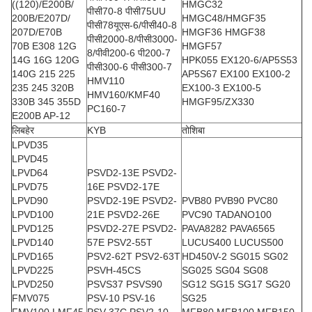
((120)/E200B/
HMGC32
पीसी70-8 पीसी75UU
200B/E207D/
HMGC48/HMGF35
पीसी78यूएस-6/पीसी40-8
207D/E70B
HMGF36 HMGF38
पीसी2000-8/पीसी3000-
70B E308 12G
HMGF57
8/पीवी200-6 पी200-7
14G 16G 120G
HPK055 EX120-6/AP5S53
पीसी300-6 पीसी300-7
140G 215 225
AP5S67 EX100 EX100-2
HMV110
235 245 320B
EX100-3 EX100-5
HMV160/KMF40
330B 345 355D
HMGF95/ZX330
PC160-7
E200B AP-12
लिबहेर
KYB
तोशिबा
LPVD35
LPVD45
LPVD64
PSVD2-13E PSVD2-
LPVD75
16E PSVD2-17E
LPVD90
PSVD2-19E PSVD2-
PVB80 PVB90 PVC80
LPVD100
21E PSVD2-26E
PVC90 TADANO100
LPVD125
PSVD2-27E PSVD2-
PAVA8282 PAVA6565
LPVD140
57E PSV2-55T
LUCUS400 LUCUS500
LPVD165
PSV2-62T PSV2-63T
HD450V-2 SG015 SG02
LPVD225
PSVH-45CS
SG025 SG04 SG08
LPVD250
PSVS37 PSVS90
SG12 SG15 SG17 SG20
FMV075
PSV-10 PSV-16
SG25