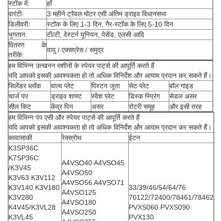
स्टॉक में:
हाँ
वारंटीः
3 महीने ट्रैवल मोटर एसी अंतिम ड्राइव विधानसभा
डिलीवरीः
स्टॉक के लिए 1-3 दिन, गैर-स्टॉक के लिए 5-10 दिन
भुगतान:
टी/टी, वेस्टर्न यूनियन, पेसेंड, एलसी आदि
वितरण के
वायु / एक्सप्रेस / समुद्र
तरीके:
हम विभिन्न उत्खनन मशीनों के स्पेयर पार्ट्स की आपूर्ति करते हैं
यदि आपको इसकी आवश्यकता हो तो अधिक विनिर्देश और आयाम प्रदान कर सकते हैं।
सिलेंडर ब्लॉक
वाल्व प्लेट
पिस्टन जूता
सेट प्लेट
बॉल गाइड
चार्ज पंप
ड्राइव शाफ्ट
स्वैश प्लेट
डिस्क स्प्रिंग
सेडल असर
सील किट
केंद्र पिन
असर
रोटरी समूह
और इसी तरह
हम विभिन्न पंप एसी और स्पेयर पार्ट्स की आपूर्ति करते हैं
यदि आपको इसकी आवश्यकता हो तो अधिक विनिर्देश और आयाम प्रदान कर सकते हैं।
कावासाकी
रेक्स्रोथ
ईटन
K3SP36C
K7SP36C
A4VSO40 A4VSO45
/K3V45
A4VSO50
K3V63 K3V112
A4VSO56 A4VSO71
K3V140 K3V180
33/39/46/54/64/76
A4VSO125
K3V280
70122/72400/78461/78462
A4VSO180
K4V45/K3VL28
PVXS060 PVXS090
A4VSO250
K3VL45
PVX130