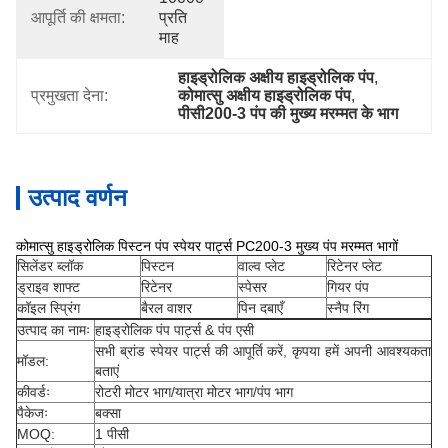
आपूर्ति की क्षमता:
प्रति 
माह
हाइड्रोलिक अक्षीय हाइड्रोलिक पंप
, 
प्रमुखता देना:
कोमात्सु अक्षीय हाइड्रोलिक पंप
, 
पीसी200-3 पंप की मुख्य मरम्मत के भाग
उत्पाद वर्णन
कोमात्सु हाइड्रोलिक पिस्टन पंप स्पेयर पार्ट्स PC200-3 मुख्य पंप मरम्मत भागों
सिलेंडर ब्लॉक
पिस्टन
वाल्व प्लेट
रिटेनर प्लेट
ड्राइव शाफ्ट
रिटेनर
स्पेसर
गियर पंप
कॉइल स्प्रिंग
बैरल वाशर
पिन दबाएँ
स्नैप रिंग
उत्पाद का नामः
हाइड्रोलिक पंप पार्ट्स & पंप एसी
सभी ब्रांड स्पेयर पार्ट्स की आपूर्ति करें, कृपया हमें अपनी आवश्यकता
मॉडल:
बताएं
कीवर्डः
रोटरी मोटर भाग/यात्रा मोटर भाग/पंप भाग
पैकेजः
बक्सा
MOQ:
1 पीसी