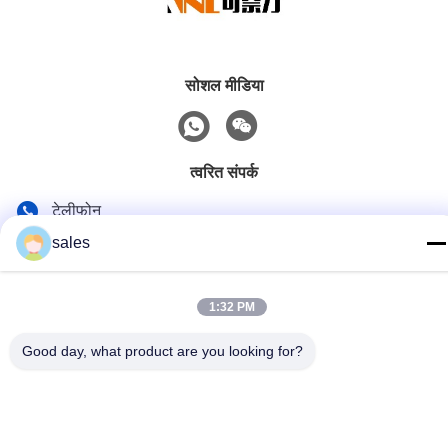
सोशल मीडिया
त्वरित संपर्क
टेलीफोन
sales
86-139-01536676
ईमेल
1:32 PM
jshanlishi03@jshanlishi.com
पता
Good day, what product are you looking for?
No.66 Changfu Road, Xushe, Yixing, Jiangsu चीन
गोपनीयता नीति
|
साइटमैप