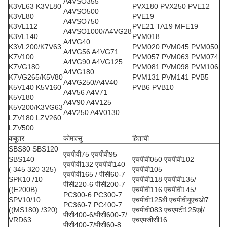
A4VSO355
K3VL63 K3VL80
PVX180 PVX250 PVE12
A4VSO500
K3VL80
PVE19
A4VSO750
K3VL112
PVE21 TA19 MFE19
A4VSO1000/A4VG28
K3VL140
PVM018
A4VG40
K3VL200/K7V63
PVM020 PVM045 PVM050
A4VG56 A4VG71
K7V100
PVM057 PVM063 PVM074
A4VG90 A4VG125
K7VG180
PVM081 PVM098 PVM106
A4VG180
K7VG265/K5V80
PVM131 PVM141 PVB5
A4VG250/A4V40
K5V140 K5V160
PVB6 PVB10
A4V56 A4V71
K5V180
A4V90 A4V125
K5V200/K3VG63
A4V250 A4V0130
LZV180 LZV260
LZV500
कबूतर
कोमात्सु
हिताची
SBS80 SBS120
एचपीवी75 एचपीवी95
SBS140
एचपीवी050 एचपीवी102
एचपीवी132 एचपीवी140
( 345 320 325)
एचपीवी105
एचपीवी165 / पीसी60-7
SPK10 /10
एचपीवी118 एचपीवी135/
पीसी220-6 पीसी200-7
((E200B)
एचपीवी116 एचपीवी145/
PC300-6 PC300-7
SPV10/10
एचपीवी125बी एचपीवीयूएचओ7
PC360-7 PC400-7
((MS180) /320)
एचपीवी083 एचएमटी125एई/
पीसी400-6/पीसी600-7/
VRD63
एचएमजीसी16
पीसी400-7/पीसी60-8