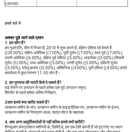
LMV90
हमारे बारे में
अक्सर पूछे जाने वाले प्रश्न
1. हम कौन हैं?
हम गुआंग्डोंग, चीन में स्थित हैं, 2018 से शुरू करते हैं, दक्षिण एशिया को बेचते हैं 
((30.00%), दक्षिण अमेरिका ((7.00%), पूर्वी यूरोप ((7.00%), मध्य पूर्व ((7.00%), 
उत्तरी अमेरिका ((6.00%), दक्षिण पूर्व एशिया ((5.00%), अफ्रीका ((5.00%),पश्चिमी 
यूरोप (5).00%), मध्य अमेरिका ((5.00%), उत्तरी यूरोप ((5.00%), दक्षिणी यूरोप 
((5.00%), घरेलू बाजार ((5.00%), ओशिनिया ((4.00%), पूर्वी एशिया ((4.00%) हमारे 
कार्यालय में कुल लगभग 11-50 लोग हैं।
2. हम गुणवत्ता की गारंटी कैसे दे सकते हैं?
बड़े पैमाने पर उत्पादन से पहले हमेशा एक पूर्व उत्पादन नमूना;
शिपमेंट से पहले हमेशा अंतिम निरीक्षण;
3आप हमसे क्या खरीद सकते हैं?
उत्खनन मशीन के भाग, उत्खनन मशीन के हाइड्रोलिक पंप, उत्खनन मशीन के इंजन, 
उत्खनन मशीन के नियंत्रण वाल्व, यात्रा मोटर के सहायक
4. आप अन्य आपूर्तिकर्ताओं से नहीं बल्कि हमसे क्यों खरीदें?
शेंगचुआंग कंस्ट्रक्शन मशीनरी कं, लिमिटेड, हम एक ऐसी कंपनी हैं जो इंटरनेट पर ध्यान 