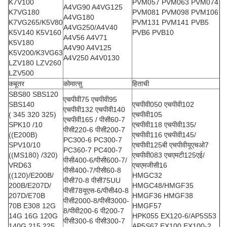
K7V100
PVM057 PVM063 PVM074
A4VG90 A4VG125
K7VG180
PVM081 PVM098 PVM106
A4VG180
K7VG265/K5V80
PVM131 PVM141 PVB5
A4VG250/A4V40
K5V140 K5V160
PVB6 PVB10
A4V56 A4V71
K5V180
A4V90 A4V125
K5V200/K3VG63
A4V250 A4V0130
LZV180 LZV260
LZV500
कबूतर
कोमात्सु
हिताची
SBS80 SBS120
एचपीवी75 एचपीवी95
SBS140
एचपीवी050 एचपीवी102
एचपीवी132 एचपीवी140
( 345 320 325)
एचपीवी105
एचपीवी165 / पीसी60-7
SPK10 /10
एचपीवी118 एचपीवी135/
पीसी220-6 पीसी200-7
((E200B)
एचपीवी116 एचपीवी145/
PC300-6 PC300-7
SPV10/10
एचपीवी125बी एचपीवीयूएचओ7
PC360-7 PC400-7
((MS180) /320)
एचपीवी083 एचएमटी125एई/
पीसी400-6/पीसी600-7/
VRD63
एचएमजीसी16
पीसी400-7/पीसी60-8
((120)/E200B/
HMGC32
पीसी70-8 पीसी75UU
200B/E207D/
HMGC48/HMGF35
पीसी78यूएस-6/पीसी40-8
207D/E70B
HMGF36 HMGF38
पीसी2000-8/पीसी3000-
70B E308 12G
HMGF57
8/पीवी200-6 पी200-7
14G 16G 120G
HPK055 EX120-6/AP5S53
पीसी300-6 पीसी300-7
140G 215 225
AP5S67 EX100 EX100-2