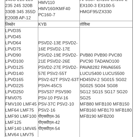
HMV110
235 245 320B
EX100-3 EX100-5
HMV160/KMF40
330B 345 355D
HMGF95/ZX330
PC160-7
E200B AP-12
लिबहेर
KYB
तोशिबा
LPVD35
LPVD45
LPVD64
PSVD2-13E PSVD2-
LPVD75
16E PSVD2-17E
LPVD90
PSVD2-19E PSVD2-
PVB80 PVB90 PVC80
LPVD100
21E PSVD2-26E
PVC90 TADANO100
LPVD125
PSVD2-27E PSVD2-
PAVA8282 PAVA6565
LPVD140
57E PSV2-55T
LUCUS400 LUCUS500
LPVD165
PSV2-62T PSV2-63T
HD450V-2 SG015 SG02
LPVD225
PSVH-45CS
SG025 SG04 SG08
LPVD250
PSVS37 PSVS90
SG12 SG15 SG17 SG20
FMV075
PSV-10 PSV-16
SG25
FMV100 LMF45
PSV-37C PSV2-10
MFB80 MFB100 MFB150
LMF64 LMF75
PSV2-16
MFB160 MFB170 MFB180
LMF90 LMF100
पीएसवीएल-36
MFB190 MFB200
LMF125
पीएसवीएल-42
LMF140 LMV45
पीएसवीएल-54
LMV64 LMV75