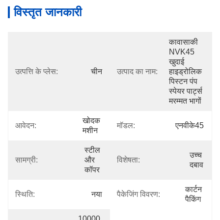
विस्तृत जानकारी
कावासाकी 
NVK45 
खुदाई 
उत्पत्ति के प्लेस:
चीन
उत्पाद का नाम:
हाइड्रोलिक 
पिस्टन पंप 
स्पेयर पार्ट्स 
मरम्मत भागों
खोदक 
आवेदन:
मॉडल:
एनवीके45
मशीन
स्टील 
उच्च 
सामग्री:
और 
विशेषता:
दबाव
कॉपर
कार्टन 
स्थिति:
नया
पैकेजिंग विवरण:
पैकिंग
10000 