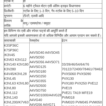
स्टॉक में:
हाँ
वारंटीः
6 महीने ट्रैवल मोटर एसी अंतिम ड्राइव विधानसभा
डिलीवरीः
स्टॉक के लिए 1-3 दिन, गैर-स्टॉक के लिए 5-10 दिन
भुगतान:
टी/टी, एलसी आदि
वितरण के
वायु / एक्सप्रेस / समुद्र
तरीके:
हम विभिन्न पंप एसी और स्पेयर पार्ट्स की आपूर्ति करते हैं
यदि आपको इसकी आवश्यकता हो तो अधिक विनिर्देश और आयाम प्रदान कर सकते हैं।
कावासाकी
रेक्स्रोथ
ईटन
K3SP36C
K7SP36C
A4VSO40 A4VSO45
/K3V45
A4VSO50
K3V63 K3V112
A4VSO56 A4VSO71
K3V140 K3V180
33/39/46/54/64/76
A4VSO125
K3V280
70122/72400/78461/78462
A4VSO180
K4V45/K3VL28
PVXS060 PVXS090
A4VSO250
K3VL45
PVX130
A4VSO355
K3VL63 K3VL80
PVX180 PVX250 PVE12
A4VSO500
K3VL80
PVE19
A4VSO750
K3VL112
PVE21 TA19 MFE19
A4VSO1000/A4VG28
K3VL140
PVM018
A4VG40
K3VL200/K7V63
PVM020 PVM045 PVM050
A4VG56 A4VG71